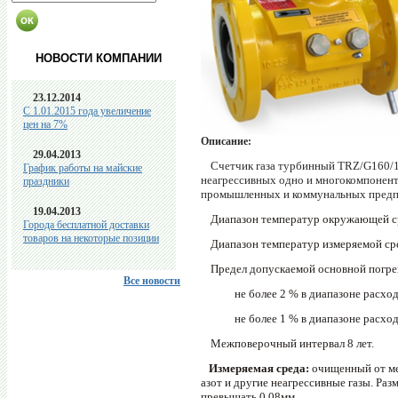
НОВОСТИ КОМПАНИИ
23.12.2014
C 1.01.2015 года увеличение
цен на 7%
Описание:
29.04.2013
Счетчик газа турбинный TRZ/G160/1
График работы на майские
неагрессивных одно и многокомпонентны
праздники
промышленных и коммунальных предпри
19.04.2013
Диапазон температур окружающей с
Города бесплатной доставки
товаров на некоторые позиции
Диапазон температур измеряемой ср
Предел допускаемой основной погр
Все новости
не более 2 % в диапазоне расход
не более 1 % в диапазоне расходо
Межповерочный интервал 8 лет.
Измеряемая среда:
очищенный от м
азот и
другие неагрессивные газы. Ра
превышать 0,08мм.