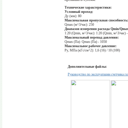
Технические характеристики:
Условный проход:
Ду (мм):
80
Максимальная пропускная способность
Qmax (м^3/час):
250
Диапазон измерения расхода Qmin/Qmax
1:20 (Qmin, м^3/час):
1:20 (Qmin, м^3/час) -
Максимальный перепад давления:
Qmax (Па):
Qmax (Па) - 1050
Максимальное рабочее давление:
Py, МПа (кГс/см^2):
1,6 (16) / 10 (100)
Дополнительные файлы:
Руководство по эксплуатации счетчика га