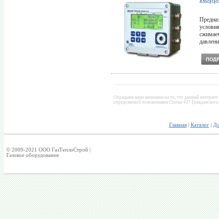
Предназ
условия
сжимаем
давлени
Обращаем ваше внимание на то, что данный интернет-
определяемой положениями Статьи 437 Гражданского 
Главная
|
Каталог
|
До
© 2009-2021 ООО ГазТеплоСтрой |
Газовое оборудование