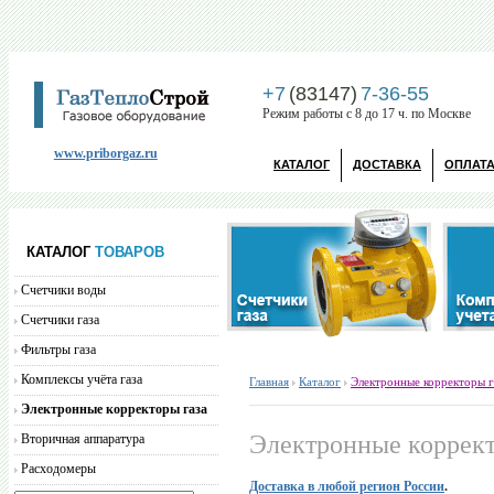
+7
(83147)
7-36-55
Режим работы с 8 до 17 ч. по Москве
www.priborgaz.ru
КАТАЛОГ
ДОСТАВКА
ОПЛАТ
КАТАЛОГ
ТОВАРОВ
Счетчики воды
Счетчики газа
Фильтры газа
Комплексы учёта газа
Главная
Каталог
Электронные корректоры г
Электронные корректоры газа
Электронные коррект
Вторичная аппаратура
Расходомеры
Доставка в любой регион России
.