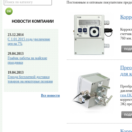
Постоянным и оптовым покупателям предо
Корр
НОВОСТИ КОМПАНИИ
Коррект
счетчик
23.12.2014
760 мм.
C 1.01.2015 года увеличение
цен на 7%
29.04.2013
График работы на майские
праздники
Прео
19.04.2013
для 
Города бесплатной доставки
товаров на некоторые позиции
Преобра
давлени
газа ЕК
Все новости
коррект
ЭК) пре
Корр