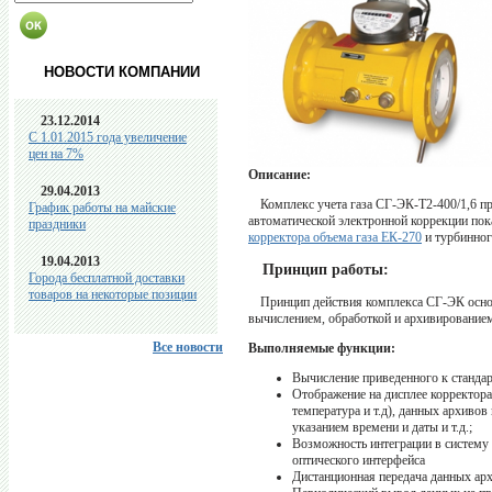
НОВОСТИ КОМПАНИИ
23.12.2014
C 1.01.2015 года увеличение
цен на 7%
Описание:
29.04.2013
Комплекс учета газа СГ-ЭК-Т2-400/1,6 п
График работы на майские
автоматической электронной коррекции по
праздники
корректора объема газа ЕК-270
и турбинно
19.04.2013
Принцип работы:
Города бесплатной доставки
товаров на некоторые позиции
Принцип действия комплекса СГ-ЭК осно
вычислением, обработкой и архивированием
Все новости
Выполняемые функции:
Вычисление приведенного к станда
Отображение на дисплее корректор
температура и т.д), данных архиво
указанием времени и даты и т.д.;
Возможность интеграции в систему
оптического интерфейса
Дистанционная передача данных ар