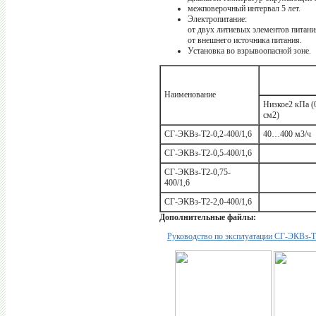
межповерочный интервал 5 лет.
Электропитание:
от двух литиевых элементов питани
от внешнего источника питания.
Установка во взрывоопасной зоне.
Наименование
Низкое2 кПа (0
см2)
СГ-ЭКВз-Т2-0,2-400/1,6
40…400 м3/ч
СГ-ЭКВз-Т2-0,5-400/1,6
СГ-ЭКВз-Т2-0,75-
400/1,6
СГ-ЭКВз-Т2-2,0-400/1,6
Дополнительные файлы:
Руководство по эксплуатации СГ-ЭКВз-Т