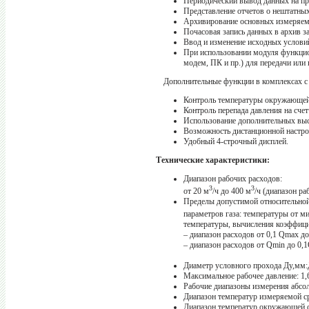
Периодический вывод данных на пр
Представление отчетов о нештатных
Архивирование основных измеряем
Почасовая запись данных в архив за
Ввод и изменение исходных условий
При использовании модуля функцио
модем, ПК и пр.) для передачи или
Дополнительные функции в комплексах 
Контроль температуры окружающей
Контроль перепада давления на счет
Использование дополнительных высо
Возможность дистанционной настр
Удобный 4-строчный дисплей.
Технические характеристики:
Диапазон рабочих расходов:
3
3
от 20 м
/ч до 400 м
/ч (диапазон р
Пределы допустимой относительной
параметров газа: температуры от м
температуры, вычисления коэффици
– диапазон расходов от 0,1 Qmax д
– диапазон расходов от Qmin до 0,
Диаметр условного прохода Ду,мм
Максимальное рабочее давление: 1
Рабочие диапазоны измерения абсол
Диапазон температур измеряемой ср
Диапазон температур окружающей ср