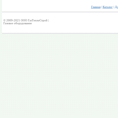
Главная
|
Каталог
|
До
© 2009-2021 ООО ГазТеплоСтрой |
Газовое оборудование