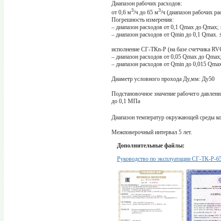
Диапазон рабочих расходов:
3
3
от 0,6 м
/ч до 65 м
/ч (диапазон рабочих р
Погрешность измерения:
– диапазон расходов от 0,1 Qmax до Qmax; 
– диапазон расходов от Qmin до 0,1 Qmax. 
исполнение СГ-ТКn-Р (на базе счетчика RV
– диапазон расходов от 0,05 Qmax до Qmax;
– диапазон расходов от Qmin до 0,015 Qmax
Диаметр условного прохода Ду,мм: Ду50
Подстановочное значение рабочего давлени
до 0,1 МПа
Диапазон температур окружающей среды ко
Межповерочный интервал 5 лет.
Дополнительные файлы:
Руководство по эксплуатации СГ-ТК-Р-6