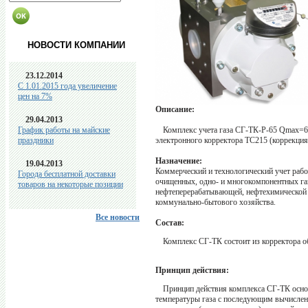
НОВОСТИ КОМПАНИИ
23.12.2014
C 1.01.2015 года увеличение
цен на 7%
Описание:
29.04.2013
График работы на майские
Комплекс учета газа СГ-ТК-Р-65 Qmax=6
праздники
электронного корректора ТС215 (коррекция
Назначение:
19.04.2013
Коммерческий и технологический учет рабо
Города бесплатной доставки
очищенных, одно- и многокомпонентных газ
товаров на некоторые позиции
нефтеперерабатывающей, нефтехимической 
коммунально-бытового хозяйства.
Все новости
Состав:
Комплекс СГ-ТК состоит из корректора об
Принцип действия:
Принцип действия комплекса СГ-ТК основ
температуры газа с последующим вычислени