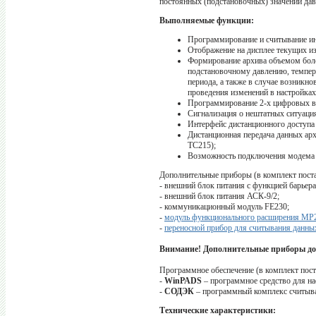
постоянных (подстановочных) значений дав
Выполняемые функции:
Программирование и считывание инф
Отображение на дисплее текущих и
Формирование архива объемом более
подстановочному давлению, темпера
периода, а также в случае возникн
проведения изменений в настройках
Программирование 2-х цифровых вы
Сигнализация о нештатных ситуация
Интерфейс дистанционного доступа 
Дистанционная передача данных ар
ТС215);
Возможность подключения модема (
Дополнительные приборы (в комплект поста
- внешний блок питания с функцией барье
- внешний блок питания АСК-9/2;
- коммуникационный модуль FE230;
-
модуль функционального расширения МР
-
переносной прибор для считывания данны
Внимание! Дополнительные приборы до
Программное обеспечение (в комплект пост
-
WinPADS
– программное средство для на
-
СОДЭК
– программный комплекс считыва
Технические характеристики: