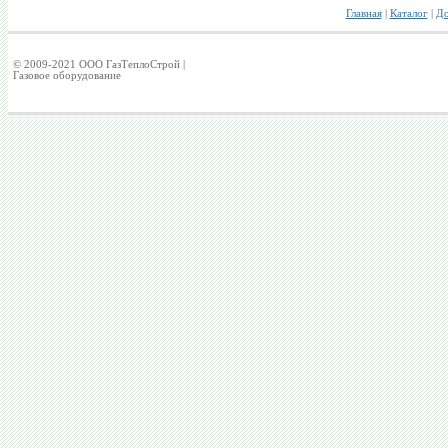
Главная
|
Каталог
|
До
© 2009-2021 ООО ГазТеплоСтрой |
Газовое оборудование