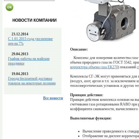
НОВОСТИ КОМПАНИИ
23.12.2014
C 1.01.2015 года увеличение
цен на 7%
Описание:
29.04.2013
Комплекс для измерения количества газа
График работы на майские
объема природного газа по ГОСТ 5542, при
праздники
корректора объема газа ЕК270
) показаний
с
19.04.2013
Комплексы СГ-ЭК могут применяться для и
Города бесплатной доставки
(воздух, азот, аргон и т.п. за исключение
товаров на некоторые позиции
теплоэнергетических установок и других те
Принцип действия:
Все новости
Принцип действия комплекса основан на вы
счетчиками газа ротационными RABO при ра
коэффициента сжимаемости, вычисленного 
Выполняемые функции:
Вычисление приведенного к станда
Отображение на дисплее корректор