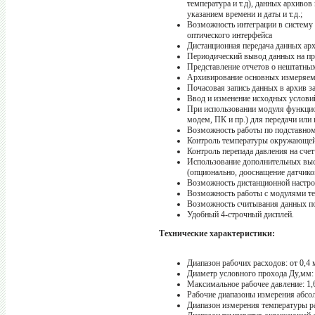
температура и т.д), данных архиво
указанием времени и даты и т.д.;
Возможность интеграции в систему
оптического интерфейса
Дистанционная передача данных ар
Периодический вывод данных на пр
Представление отчетов о нештатных
Архивирование основных измеряем
Почасовая запись данных в архив за
Ввод и изменение исходных условий
При использовании модуля функцио
модем, ПК и пр.) для передачи или
Возможность работы по подставном
Контроль температуры окружающей 
Контроль перепада давления на счет
Использование дополнительных высо
(опционально, дооснащение датчико
Возможность дистанционной настр
Возможность работы с модулями т
Возможность считывания данных по
Удобный 4-строчный дисплей.
Технические характеристики:
Диапазон рабочих расходов:
от 0,4
Диаметр условного прохода Ду,мм:
Максимальное рабочее давление: 1
Рабочие диапазоны измерения абсол
Диапазон измерения температуры ра