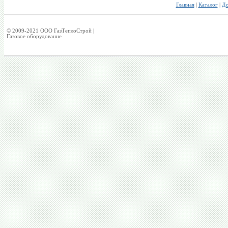
Главная
|
Каталог
|
До
© 2009-2021 ООО ГазТеплоСтрой |
Газовое оборудование