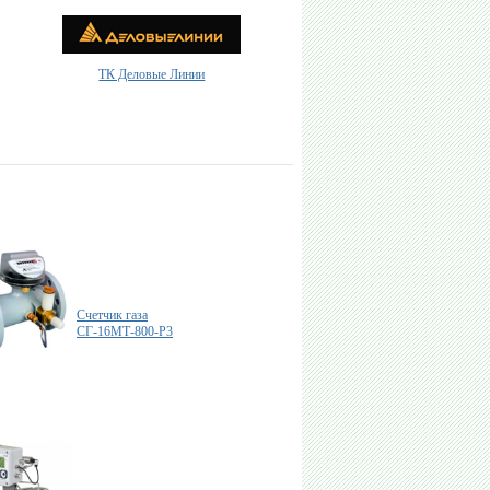
ТК Деловые Линии
Счетчик газа
СГ-16МТ-800-Р3