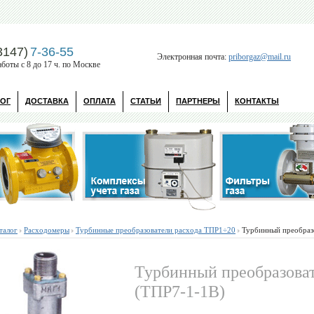
3147)
7-36-55
Электронная почта:
priborgaz@mail.ru
боты с 8 до 17 ч. по Москве
ЛОГ
ДОСТАВКА
ОПЛАТА
СТАТЬИ
ПАРТНЕРЫ
КОНТАКТЫ
талог
Расходомеры
Турбинные преобразователи расхода ТПР1÷20
Турбинный преобразо
Турбинный преобразоват
(ТПР7-1-1B)