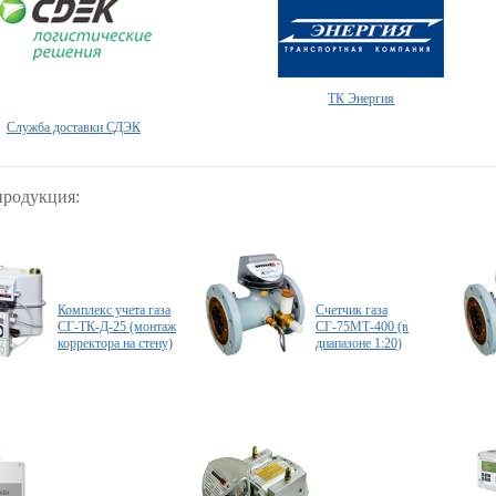
ТК Энергия
Служба доставки СДЭК
продукция:
Комплекс учета газа
Счетчик газа
СГ-ТК-Д-25 (монтаж
СГ-75МТ-400 (в
корректора на стену)
диапазоне 1:20)