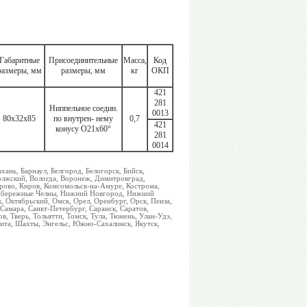
Габаритные
Присоединительные
Масса,
Код
размеры, мм
размеры, мм
кг
ОКП
421
281
Ниппельное соедин.
0013
80х32х85
по внутрен- нему
0,7
421
конусу O21х60°
281
0014
хань, Барнаул, Белгород, Белогорск, Бийск,
олжский, Вологда, Воронеж, Димитровград,
ерово, Киров, Комсомольск-на-Амуре, Кострома,
 Набережные Челны, Нижний Новгород, Нижний
 Октябрьский, Омск, Орел, Оренбург, Орск, Пенза,
 Самара, Санкт-Петербург, Саранск, Саратов,
в, Тверь, Тольятти, Томск, Тула, Тюмень, Улан-Удэ,
Чита, Шахты, Энгельс, Южно-Сахалинск, Якутск,