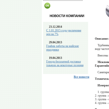
НОВОСТИ КОМПАНИИ
23.12.2014
C 1.01.2015 года увеличение
цен на 7%
Описание:
29.04.2013
Турбинны
График работы на майские
виде часто
праздники
Внесены 
19.04.2013
Города бесплатной доставки
Межпове
товаров на некоторые позиции
Гарантий
Санитарн
Все новости
Техническ
Измеряе
1. групп
2. группа 
3. группа -
4. группа -