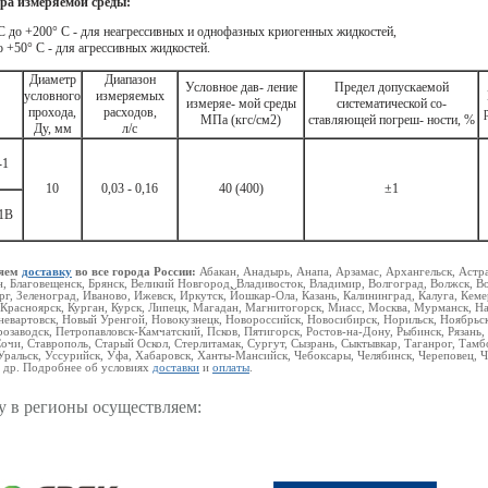
ра измеряемой cреды:
 С до +200° С - для неагрессивных и однофазных криогенных жидкостей,
о +50° С - для агрессивных жидкостей.
Диаметр
Диапазон
Условное дав- ление
Предел допускаемой
условного
измеряемых
измеряе- мой среды
систематической со-
прохода,
расходов,
МПа (кгс/см2)
ставляющей погреш- ности, %
Ду, мм
л/с
-1
10
0,03 - 0,16
40 (400)
±1
1В
ляем
доставку
во все города России:
Абакан, Анадырь, Анапа, Арзамас, Архангельск, Астра
, Благовещенск, Брянск, Великий Новгород, Владивосток, Владимир, Волгоград, Волжск, В
г, Зеленоград, Иваново, Ижевск, Иркутск, Йошкар-Ола, Казань, Калининград, Калуга, Кем
 Красноярск, Курган, Курск, Липецк, Магадан, Магнитогорск, Миасс, Москва, Мурманск,
евартовск, Новый Уренгой, Новокузнецк, Новороссийск, Новосибирск, Норильск, Ноябрьск,
озаводск, Петропавловск-Камчатский, Псков, Пятигорск, Ростов-на-Дону, Рыбинск, Рязань,
очи, Ставрополь, Старый Оскол, Стерлитамак, Сургут, Сызрань, Сыктывкар, Таганрог, Тамбо
Уральск, Уссурийск, Уфа, Хабаровск, Ханты-Мансийск, Чебоксары, Челябинск, Череповец, 
и др. Подробнее об условиях
доставки
и
оплаты
.
у в регионы осуществляем: