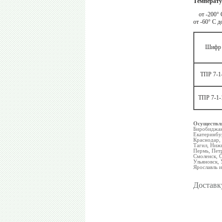
Температу
от -200°
от -60° С д
Шифр
ТПР 7-1
ТПР 7-1-
Осуществ
Биробиджан
Екатеринбур
Краснодар,
Тагил, Нижн
Пермь, Петр
Смоленск, С
Ульяновск, 
Ярославль 
Доставк