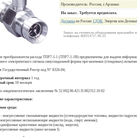
Производитель: Россия, г.Арзамас
На заказ .
Требуется предоплата.
Доставка
по России:
СДЭК
, Энергия или Деловы
Запрос на стоимость оборудования присылайте н
телефонам: 8(83147)7-36-55
е преобразователи расхода ТПР7-1-1 (ТПР7-1-1B) предназначены для выдачи информа
тного электрического сигнала синусоидальной формы при наземных (стендовых) испытан
в Государственный Реестр под N° 8326-04;
рочный интервал
1 год
ный срок
18 месяцев
о-эпидемиологическое заключение № 52.НЦ.06.421.П.002312.10.02
ие характеристики:
мая среда:
а - неагрессивные смазывающие жидкости (углеводородистые топлива, жидкости гидроси
- неагрессивные несмазывающие жидкости (вода, спирт, аммиак);
 однофазные криогенные жидкости (оксид, энерген);
 агрессивные жидкости (амил меланж I).