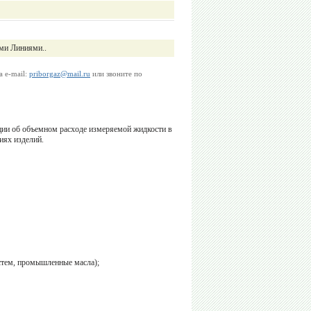
ми Линиями..
а e-mail:
priborgaz@mail.ru
или звоните по
ции об объемном расходе измеряемой жидкости в
иях изделий.
стем, промышленные масла);