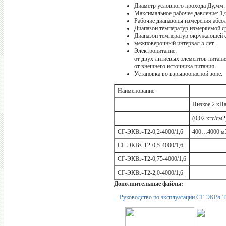
Диаметр условного прохода Ду,мм:
Максимальное рабочее давление: 1
Рабочие диапазоны измерения абсол
Диапазон температур измеряемой ср
Диапазон температур окружающей ср
межповерочный интервал 5 лет.
Электропитание:
от двух литиевых элементов питани
от внешнего источника питания.
Установка во взрывоопасной зоне.
Наименование
Низкое 2 кП
(0,02 кгс/см2
СГ-ЭКВз-Т2-0,2-4000/1,6
400…4000 м
СГ-ЭКВз-Т2-0,5-4000/1,6
СГ-ЭКВз-Т2-0,75-4000/1,6
СГ-ЭКВз-Т2-2,0-4000/1,6
Дополнительные файлы:
Руководство по эксплуатации СГ-ЭКВз-Т