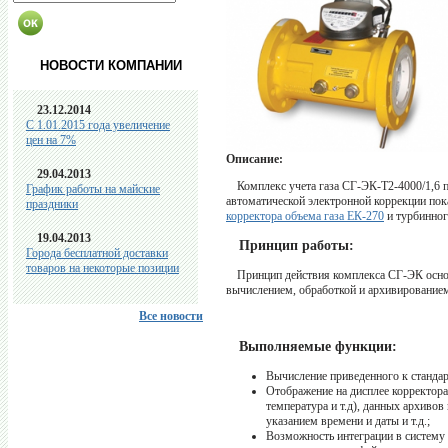
НОВОСТИ КОМПАНИИ
23.12.2014
C 1.01.2015 года увеличение
цен на 7%
Описание:
29.04.2013
Комплекс учета газа СГ-ЭК-Т2-4000/1,6 
График работы на майские
автоматической электронной коррекции по
праздники
корректора объема газа ЕК-270
и турбинно
19.04.2013
Принцип работы:
Города бесплатной доставки
товаров на некоторые позиции
Принцип действия комплекса СГ-ЭК осно
вычислением, обработкой и архивированием
Все новости
Выполняемые функции:
Вычисление приведенного к станда
Отображение на дисплее корректор
температура и т.д), данных архиво
указанием времени и даты и т.д.;
Возможность интеграции в систему