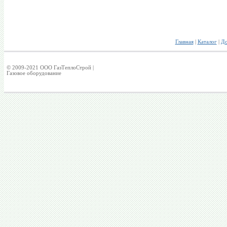
Главная
|
Каталог
|
До
© 2009-2021 ООО ГазТеплоСтрой |
Газовое оборудование