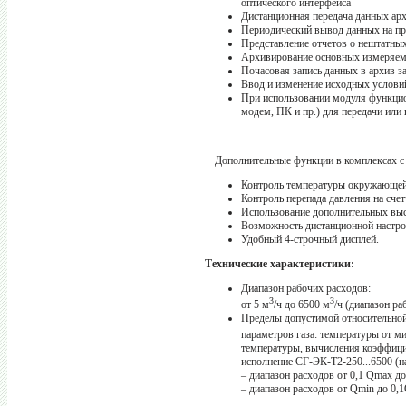
оптического интерфейса
Дистанционная передача данных ар
Периодический вывод данных на пр
Представление отчетов о нештатных
Архивирование основных измеряем
Почасовая запись данных в архив за
Ввод и изменение исходных условий
При использовании модуля функцио
модем, ПК и пр.) для передачи или
Дополнительные функции в комплексах 
Контроль температуры окружающей
Контроль перепада давления на счет
Использование дополнительных высо
Возможность дистанционной настр
Удобный 4-строчный дисплей.
Технические характеристики:
Диапазон рабочих расходов:
3
3
от 5 м
/ч до 6500 м
/ч (диапазон р
Пределы допустимой относительной
параметров газа: температуры от м
температуры, вычисления коэффици
исполнение СГ-ЭК-Т2-250...6500 (н
– диапазон расходов от 0,1 Qmax д
– диапазон расходов от Qmin до 0,